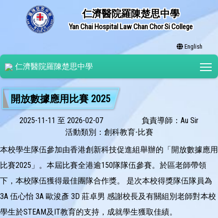
仁濟醫院羅陳楚思中學
Yan Chai Hospital Law Chan Chor Si College
English
T
仁濟醫院羅陳楚思中學
開放數據應用比賽 2025
2025-11-11 至 2026-02-07
負責導師：Au Sir
活動類別：創科教育-比賽
本校學生隊伍參加由香港創新科技促進組舉辦的「開放數據應用
比賽2025」。本屆比賽全港逾150隊隊伍參賽。於區老師帶領
下，本校隊伍獲得最佳團隊合作獎。 是次本校得獎隊伍隊員為
3A 伍心怡 3A 歐浚彥 3D 莊卓男 感謝校長及有關組別老師對本校
學生於STEAM及IT教育的支持，成就學生獲取佳績。