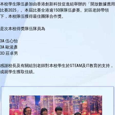
本校學生隊伍參加由香港創新科技促進組舉辦的「開放數據應用
比賽2025」。本屆比賽全港逾150隊隊伍參賽。於區老師帶領
下，本校隊伍獲得最佳團隊合作獎。
是次本校得獎隊伍隊員為
3A
伍心怡
3A
歐浚彥
3D
莊卓男
感謝校長及有關組別老師對本校學生於STEAM及IT教育的支持，
成就學生獲取佳績。