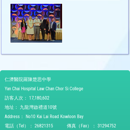
仁濟醫院羅陳楚思中學
Yan Chai Hospital Law Chan Chor Si College
訪客人次：
17,180,602
地址：
九龍灣啟禮道10號
Address：
No10 Kai Lai Road Kowloon Bay
電話（Tel）：
26821315
傳真（Fax）：
31294752