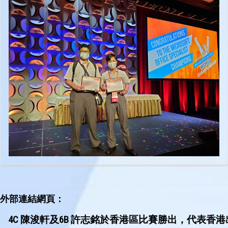
四名，恭喜恭喜！🎊🎊👏🏻👏🏻
外部連結網頁：
4C 陳浚軒及6B 許志銘於香港區比賽勝出，代表香港出席於美國加州舉行的