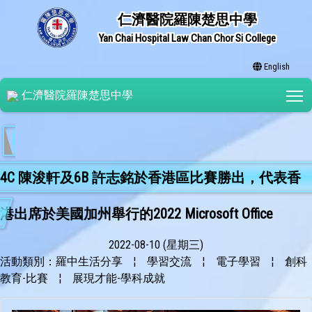
仁濟醫院羅陳楚思中學
Yan Chai Hospital Law Chan Chor Si College
English
T
仁濟醫院羅陳楚思中學
4C 陳浚軒及6B 許志銘於香港區比賽勝出，代表香
港出席於美國加州舉行的2022 Microsoft Office
2022-08-10 (星期三)
Specialist （MOS) Championship Worldwide 。他們分
活動類別：羅中生活分享
¦
學習交流
¦
電子學習
¦
創科
教育-比賽
¦
展現才能-學科成就
別於Word 2016 組及PowerPoint 2016 組取得全球第