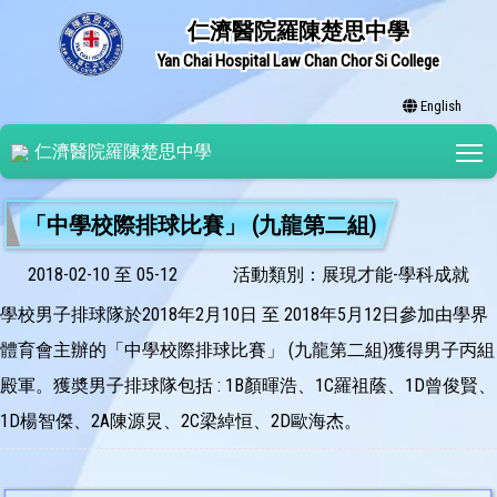
仁濟醫院羅陳楚思中學
Yan Chai Hospital Law Chan Chor Si College
English
T
仁濟醫院羅陳楚思中學
「中學校際排球比賽」 (九龍第二組)
2018-02-10 至 05-12
活動類別：展現才能-學科成就
學校男子排球隊於2018年2月10日 至 2018年5月12日參加由學界
體育會主辦的「中學校際排球比賽」 (九龍第二組)獲得男子丙組
殿軍。獲奬男子排球隊包括 : 1B顏暉浩、1C羅祖蔭、1D曾俊賢、
1D楊智傑、2A陳源炅、2C梁綽恒、2D歐海杰。