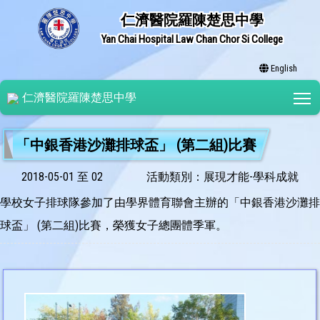
仁濟醫院羅陳楚思中學
Yan Chai Hospital Law Chan Chor Si College
English
T
仁濟醫院羅陳楚思中學
「中銀香港沙灘排球盃」 (第二組)比賽
2018-05-01 至 02
活動類別：展現才能-學科成就
學校女子排球隊參加了由學界體育聯會主辦的「中銀香港沙灘排
球盃」 (第二組)比賽，榮獲女子總團體季軍。