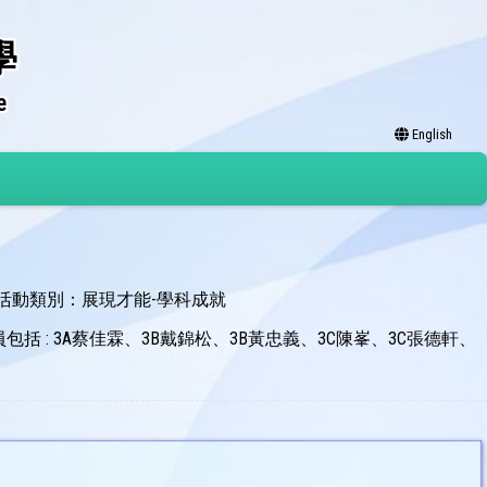
學
e
English
活動類別：展現才能-學科成就
括 : 3A蔡佳霖、3B戴錦松、3B黃忠義、3C陳峯、3C張德軒、