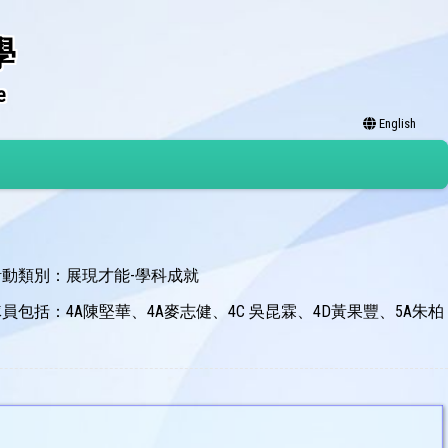
學
e
English
活動類別：展現才能-學科成就
隊員包括：4A陳堅華、4A麥志健、4C 吳昆霖、4D黃果豐、5A朱柏