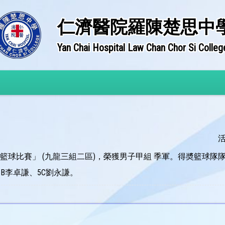
仁濟醫院羅陳楚思中
Yan Chai Hospital Law Chan Chor Si Colleg
中學校際籃球比賽」 (九龍三組二區)，榮獲男子甲組 季軍。得奬籃球隊
5B李卓謙、5C劉永謙。