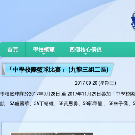
首頁
學校概覽
四個核心價值
「中學校際籃球比賽」 (九龍三組二區)
2017-09-20 (星期三)
學校籃球隊於2017年9月28日 至 2017年11月29日參加「
航、5A盧國華、5A丁靖雄、5B黃思勇、5B郭華龍 、5B林子喬、