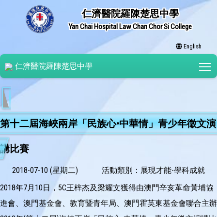
仁濟醫院羅陳楚思中學
Yan Chai Hospital Law Chan Chor Si College
English
T
仁濟醫院羅陳楚思中學
第十二屆海峽兩岸「民族心•中華情」青少年徵文演
講比賽
2018-07-10 (星期二)
活動類別：展現才能-學科成就
2018年7月10日，5C王梓杰及梁耀文獲得由澳門辛亥革命黃埔協
進會、澳門基金會、教育暨青年局、澳門霍英東基金會聯合主辦