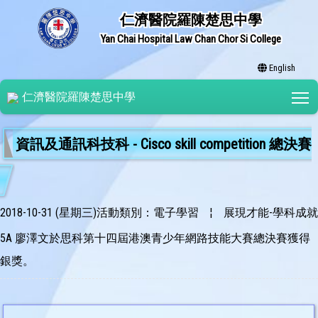
仁濟醫院羅陳楚思中學
Yan Chai Hospital Law Chan Chor Si College
English
T
仁濟醫院羅陳楚思中學
資訊及通訊科技科 - Cisco skill competition 總決賽
2018-10-31 (星期三)
活動類別：電子學習
¦
展現才能-學科成就
5A 廖澤文於思科第十四屆港澳青少年網路技能大賽總決賽獲得
銀獎。