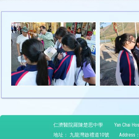
仁濟醫院羅陳楚思中學
Yan Chai Hos
地址：
九龍灣啟禮道10號
Address