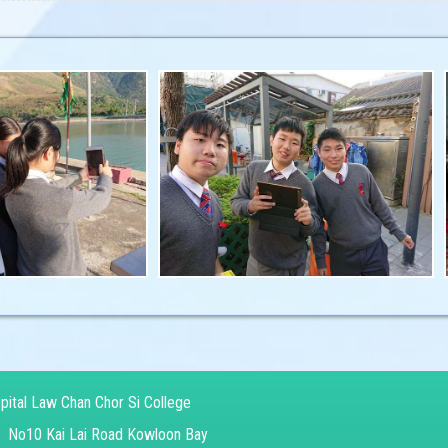
pital Law Chan Chor Si College
：
No10 Kai Lai Road Kowloon Bay