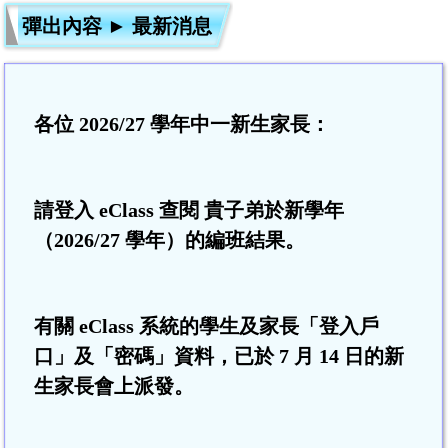
彈出內容 ► 最新消息
各位
2026/27
學年中一新生家長：
請登入
eClass
查閱 貴子弟於新學年
（
2026/27
學年）的編班結果
。
有關
eClass
系統的學生及家長「登入戶
口」及「密碼」資料，已於
7
月
14
日的新
生家長會上派發
。