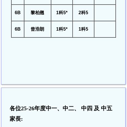
6B
黎柏翹
1
科5*
2
科5
6B
曾浩朗
1
科5*
1
科5
各位25-26年度中一、中二、
中四 及 中五
家長: