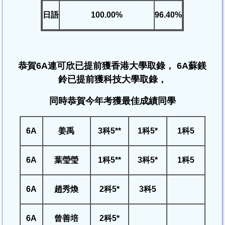
日語
100.00%
96.40%
恭賀
6A
連可欣已提前獲香港大學取錄，
6A
蘇鎂
鈴已提前獲科技大學取錄，
同時
恭賀今年考獲最佳成績同學
6A
姜禹
3科5**
1科5*
1科5
6A
葉瑩瑩
1科5**
3科5*
1科5
6A
趙秀煥
2科5*
3
科5
6A
曾善培
2
科5*