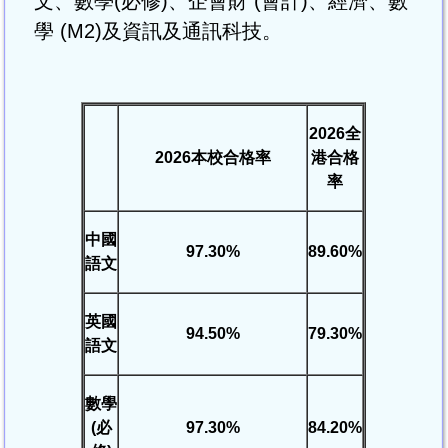
文、數學(必修)、企會財 (會計)、經濟、數
學 (M2)及資訊及通訊科技。
2026
全
2026
本校合格率
港合格
率
中國
97.30%
89.60%
語文
英國
94.50%
79.30%
語文
數學
(
必
97.30%
84.20%