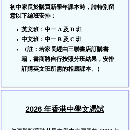
初中家長於購買新學年課本時，請特別留
意以下編班安排
：
英文班：中一
A
及
D
班
中文班：中一
B
及
C
班
（註：若家長經由三聯書店訂購書
籍，書商將自行按照分班結果，安排
訂購英文班所需的相應課本。
）
2026 年香港中學文憑試