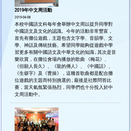
2019年中文周活動
2019-04-08
本校中國語文科每年會舉辦中文周以提升同學對
中國語文及文化的認識。今年的活動非常豐富，
首先有攤位遊戲，主題包含文字學、音韻學、文
學、神話及傳統技藝。希望同學能夠從遊戲中學
習更多有關中國語文及中華文化的知識 ; 其次是音
樂欣賞，在攤位會場內播放的歌曲:《梅花》、
《但願人長久》、《龍的傳人》、《中國話》、
《生僻字》及《曹操》，這幾首歌曲都是配合攤
位遊戲的主題而特別挑選的 ; 最後是社際問答比
賽，當天氣氛緊張熱烈，同學們也十分投入於中
文周活動中。