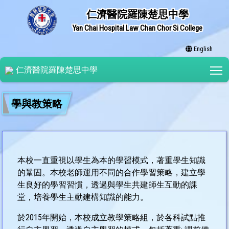
仁濟醫院羅陳楚思中學
Yan Chai Hospital Law Chan Chor Si College
English
T
仁濟醫院羅陳楚思中學
學與教策略
本校一直重視以學生為本的學習模式，著重學生知識
的鞏固。本校老師運用不同的合作學習策略，建立學
生良好的學習習慣，透過與學生共建師生互動的課
堂，培養學生主動建構知識的能力。
於2015年開始，本校成立教學策略組，於各科試點推