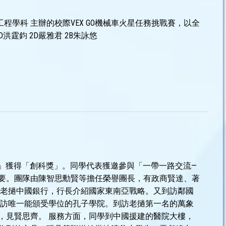
惠利)工程學科 主辦的校際VEX GO機械車火星任務挑戰賽，以全
洪霆鈞 2D嚴雅君 2B朱詠悠
」獲得「創科獎」。同學代表獲邀參與「一帶一路交流—
要。團隊由陳智思勳賢等擔任榮譽團長，有政商賢達、著
訪老撾中國銀行，行長介紹國家東南亞戰略。又到訪鄰國
到訪唯一能頒受學位的孔子學院。到訪老撾第一名的萬象
，見賢思齊。 服務方面，同學到中國援建的醫院大樓，