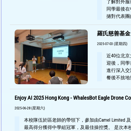
了解對外服
同學最後在
撾對代表團
羅氏慈善基金
2025-07-03 (星期四)
近40位北
迎後，同學
進行深入交
餐後不捨地
Enjoy AI 2025 Hong Kong - WhalesBot Eagle Drone Co
2025-06-28 (星期六)
本校隊伍於區老師的帶領下，參加由Camel Limited 及 香港專業教
最高得分獲得中學組冠軍，及最佳操控獎。 是次本校得獎