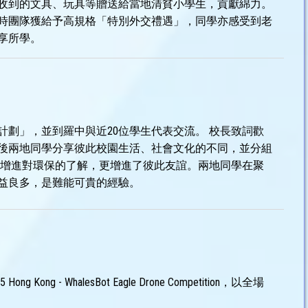
收到的文具、玩具等贈送給當地清貧小學生，貢獻綿力。
時團隊獲給予高規格「特別外交禮遇」，同學亦感受到老
享所學。
計劃」，並到羅中與近20位學生代表交流。 校長致詞歡
後兩地同學分享彼此校園生活、社會文化的不同，並分組
了增進對環保的了解，更增進了彼此友誼。兩地同學在聚
益良多，是難能可貴的經驗。
 - WhalesBot Eagle Drone Competition，以全場