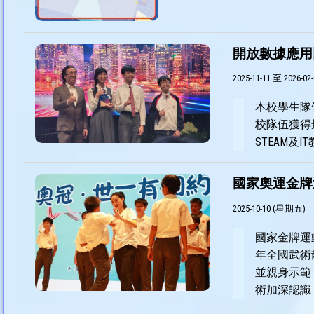
開放數據應用比
2025-11-11 至 2026-02-
本校學生隊
校隊伍獲得最
STEAM及
國家奧運金牌
2025-10-10 (星期五)
國家金牌運
年全國武術
並親身示範
術加深認識