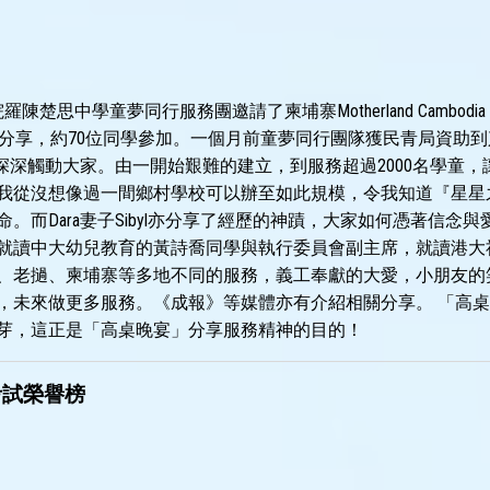
陳楚思中學童夢同行服務團邀請了柬埔寨Motherland Cambodia E
l 到校分享，約70位同學參加。一個月前童夢同行團隊獲民青局資
故事深深觸動大家。由一開始艱難的建立，到服務超過2000名學童
我從沒想像過一間鄉村學校可以辦至如此規模，令我知道『星星之
命。而Dara妻子Sibyl亦分享了經歷的神蹟，大家如何憑著信
就讀中大幼兒教育的黃詩喬同學與執行委員會副主席，就讀港大
、老撾、柬埔寨等多地不同的服務，義工奉獻的大愛，小朋友的
，未來做更多服務。《成報》等媒體亦有介紹相關分享。 「高
芽，這正是「高桌晚宴」分享服務精神的目的！
期考試榮譽榜