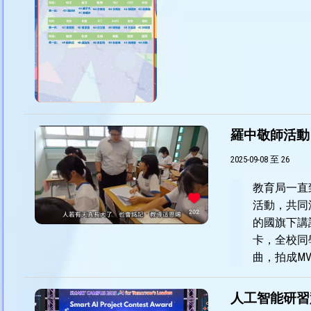
羅中敬師活動
2025-09-08 至 26
教育局一直
活動，共同
的國旗下講
卡，全校同
曲，拍成M
人工智能研習競