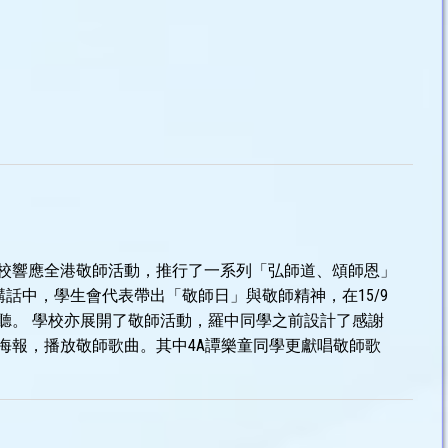
校響應全港敬師活動，推行了一系列「弘師道、頌師恩」
講話中，學生會代表帶出「敬師日」與敬師精神，在15/9
聽。 學校亦展開了敬師活動，羅中同學之前設計了感謝
海報，播放敬師歌曲。其中4A譚樂童同學更獻唱敬師歌