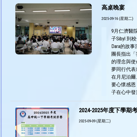
高桌晚宴
2025-09-16 (星期二)
9月仁濟醫院羅
子Siby
Dara的
團長指出「
的理念與使
夢同行代表
在月尼泊爾
要心懷感恩
子在心中發
2024-2025年度下學
2025-09-09 (星期二)