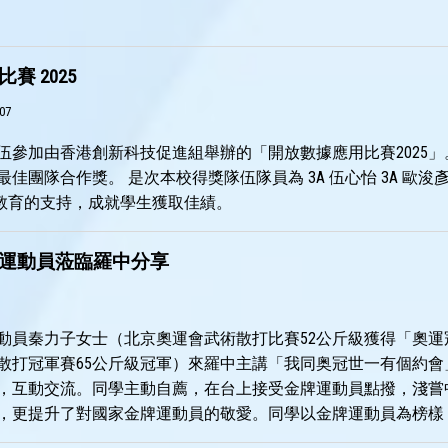
賽 2025
07
伍參加由香港創新科技促進組舉辦的「開放數據應用比賽2025」
佳團隊合作獎。 是次本校得獎隊伍隊員為 3A 伍心怡 3A 歐浚
IT教育的支持，成就學生獲取佳績。
運動員蒞臨羅中分享
動員秦力子女士（北京奧運會武術散打比賽52公斤級獲得「奧運
散打冠軍賽65公斤級冠軍）來羅中主講「我同奥冠世一有個約會
，互動交流。同學主動自薦，在台上接受金牌運動員點撥，淺嘗
，更提升了對國家金牌運動員的敬愛。同學以金牌運動員為榜樣