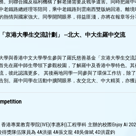
務。到聯合國及福利機構了解老撾需要及戰爭遺害。同時把羅中
中老鐵路總經理等陪同，乘中老鐵路到雲南西雙版納回港。離境
的熱情與國家強大。同學開闊眼界，得益匪淺，亦將在報章等分
「京港大學生交流計劃」 --北大、中大生羅中交流
京大學與香港中文大學學生參與了羅氏慈善基金「京港大學生交流
首先在羅中師生帶領下參觀校園，了解羅中及香港中學特色。其
流，彼此認識更多。 其後兩地同學一同參與了環保工作坊，除
告別。羅中同學在活動中擴闊眼界，友交北大、中大精英，亦獲
mpetition
育學院(IVE)(李惠利)工程學科 主辦的校際Enjoy AI 2025 Hong Kong
隊伍隊員為 4A洪揚 4A張文龍 4B吳偉斌 4D洪霆鈞