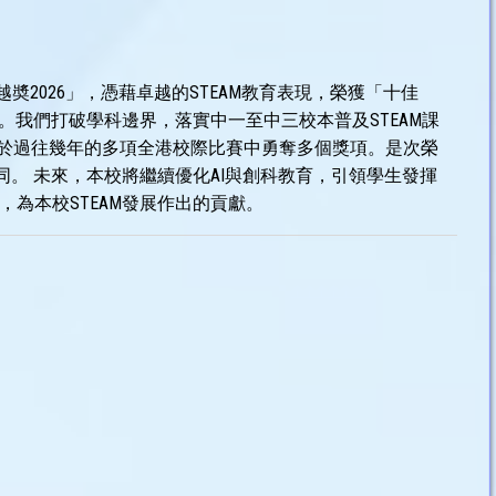
奬2026」，憑藉卓越的STEAM教育表現，榮獲「十佳
全域創科生態。我們打破學科邊界，落實中一至中三校本普及STEAM課
於過往幾年的多項全港校際比賽中勇奪多個獎項。是次榮
認同。 未來，本校將繼續優化AI與創科教育，引領學生發揮
，為本校STEAM發展作出的貢獻。