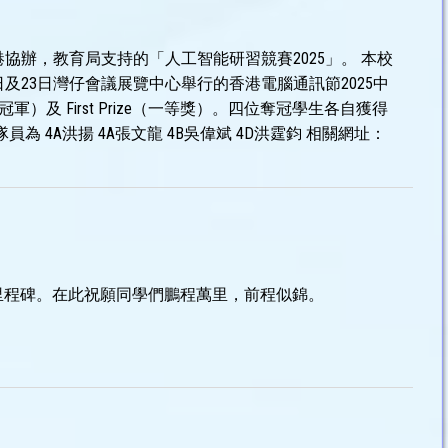
碼港協辦，教育局支持的「人工智能研習競賽2025」。 本校
於8月22日及23日灣仔會議展覽中心舉行的香港電腦通訊節2025中
總冠軍）及 First Prize（一等獎）。四位奪冠學生各自獲得
員為 4A洪揚 4A張文龍 4B吳偉斌 4D洪霆鈞 相關網址：
里程碑。在此祝願同學們鵬程萬里，前程似錦。