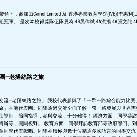
下，參加由Camel Limited 及 香港專業教育學院(IVE)(李
軍。 是次本校得獎隊伍隊員為 4B吳偉斌 4A洪揚 4A張文龍 4D
團—老撾絲路之旅
交流—老撾絲路之旅」 我校代表參與了「一帶一路綜合能力比賽
旅」香港代表團。同學通過交流全面了解一帶一路發展與世界需
任導師，陪同指導，參與交流，十分難得！ 經濟方面：同學參
貿辦等，開闊視野。 教育方面：同學拜訪教育部等政府部門。
童同學代表獻唱。同學亦積極與數十位精通多國語言的同學交流