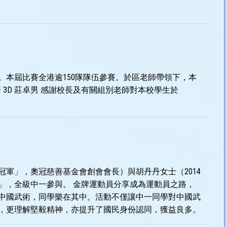
。本屆比賽全港逾150隊隊伍參賽。於區老師帶領下，本
彥 3D 莊卓男 感謝校長及有關組別老師對本校學生於
冠軍」，奧冠慈善基金會創會會長）與胡丹丹女士（2014
」，全級中一參與。 金牌運動員分享成為運動員之路，
中國武術，同學樂在其中。活動不僅讓中一同學對中國武
，更理解堅毅精神，亦提升了國民身份認同，獲益良多。