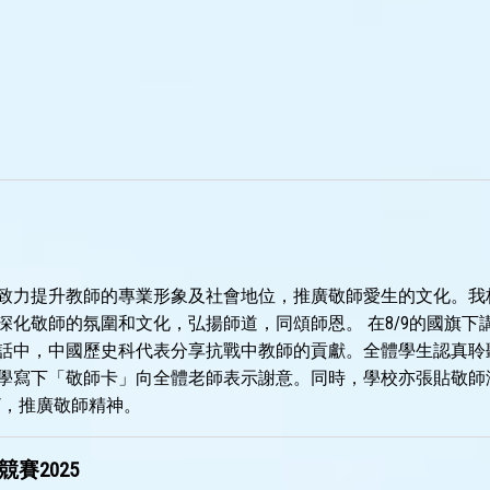
致力提升教師的專業形象及社會地位，推廣敬師愛生的文化。我
深化敬師的氛圍和文化，弘揚師道，同頌師恩。 在8/9的國旗下
話中，中國歷史科代表分享抗戰中教師的貢獻。全體學生認真聆
學寫下「敬師卡」向全體老師表示謝意。同時，學校亦張貼敬師
V，推廣敬師精神。
賽2025