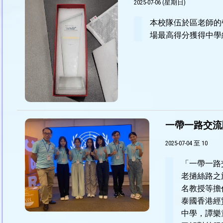
2025-07-06 (星期日)
本校隊伍於區老師的帶領
場最高得分獲得中學組冠
一帶一路交流
2025-07-04 至 10
「一帶一路
老撾絲路之
名教授等擔
泰國香港經
中學，譚樂