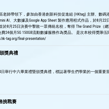
區老師帶領下，參加由香港創新科技促進組 (HKtag) 主辦、數
ini AI、大數據及Google App Sheet 製作應用程式作品，
於8月25日決賽中擊敗一眾傳統名校，奪得 The Grand Prize（
免費24個月5G 150GB流動數據服務作為獎品。 是次本校得獎隊伍隊
s.hk-tag.org/final-presentation/
頒獎典禮
14日舉行中六畢業禮暨頒獎典禮，標誌著學生們學業的一個重要
任務挑戰賽