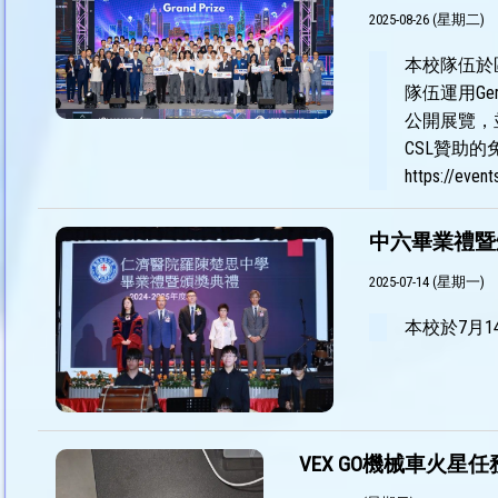
2025-08-26 (星期二)
本校隊伍於
隊伍運用Gem
公開展覽，並
CSL贊助的
https://event
中六畢業禮暨
2025-07-14 (星期一)
本校於7月
VEX GO機械車火星