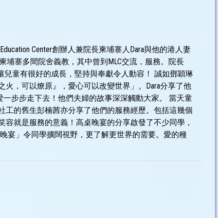
ducation Center創辦人兼院長柬埔寨人Dara與他的港人妻
助到柬埔寨多間院舍義教，其中曾到MLC交流，服務。院長
，讓兒童有很好的成長，堅持與奉獻令人動容！ 誠如鄧穎琳
火，可以燎原』，愛心可以改變世界」。Dara分享了他
念與愛一步步走下去！他們夫婦的故事深深觸動大家。 當天童
社工的舊生彭楠茜亦分享了他們的服務經歷。包括這幾個
笑容就是服務的意義！高桌晚宴的分享啟發了不少同學，
桌晚宴」令同學擴闊視野，更了解更世界的需要。愛的種