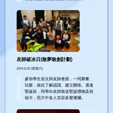
友師破冰日(敢夢敢創計劃)
2019-12-07 (星期六)
參加學生首次與友師會面，一同聚餐、
玩樂，彼此了解認識、建立關係。適逢
聖誕節，同學向友師致送聖誕禮物及祝
福卡，照片中各人笑容多麼燦爛。