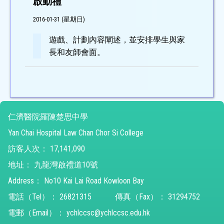
啟動禮
2016-01-31 (星期日)
遊戲、計劃內容闡述，並安排學生與家
長和友師會面。
仁濟醫院羅陳楚思中學
Yan Chai Hospital Law Chan Chor Si College
訪客人次：
17,141,090
地址：
九龍灣啟禮道10號
Address：
No10 Kai Lai Road Kowloon Bay
電話（Tel）：
26821315
傳真（Fax）：
31294752
電郵（Email）：
ychlccsc@ychlccsc.edu.hk