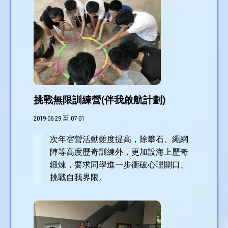
挑戰無限訓練營(伴我啟航計劃)
2019-06-29 至 07-01
次年宿營活動難度提高，除攀石、繩網
陣等高度歷奇訓練外，更加設海上歷奇
鍛煉，要求同學進一步衝破心理關口、
挑戰自我界限。