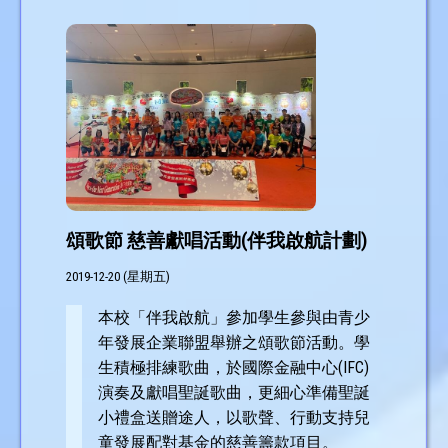
頌歌節 慈善獻唱活動(伴我啟航計劃)
2019-12-20 (星期五)
本校「伴我啟航」參加學生參與由青少
年發展企業聯盟舉辦之頌歌節活動。學
生積極排練歌曲，於國際金融中心(IFC)
演奏及獻唱聖誕歌曲，更細心準備聖誕
小禮盒送贈途人，以歌聲、行動支持兒
童發展配對基金的慈善籌款項目。