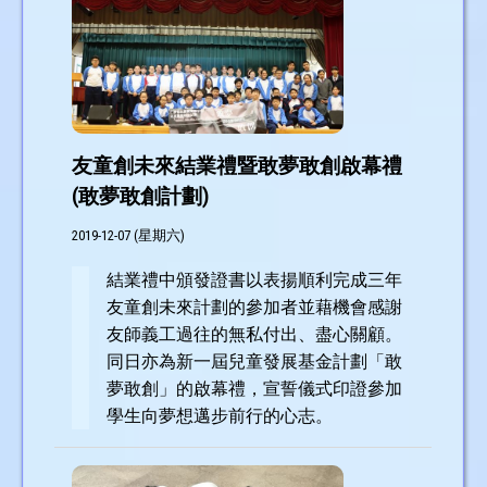
友童創未來結業禮暨敢夢敢創啟幕禮
(敢夢敢創計劃)
2019-12-07 (星期六)
結業禮中頒發證書以表揚順利完成三年
友童創未來計劃的參加者並藉機會感謝
友師義工過往的無私付出、盡心關顧。
同日亦為新一屆兒童發展基金計劃「敢
夢敢創」的啟幕禮，宣誓儀式印證參加
學生向夢想邁步前行的心志。