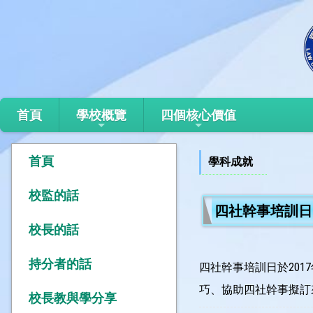
首頁
學校概覽
四個核心價值
首頁
學科成就
校監的話
四社幹事培訓日
校長的話
持分者的話
四社幹事培訓日於201
巧、協助四社幹事擬訂
校長教與學分享