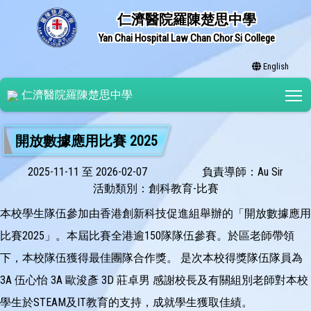
仁濟醫院羅陳楚思中學
Yan Chai Hospital Law Chan Chor Si College
English
T
仁濟醫院羅陳楚思中學
開放數據應用比賽 2025
2025-11-11 至 2026-02-07
負責導師：Au Sir
活動類別：創科教育-比賽
本校學生隊伍參加由香港創新科技促進組舉辦的「開放數據應用
比賽2025」。本屆比賽全港逾150隊隊伍參賽。於區老師帶領
下，本校隊伍獲得最佳團隊合作獎。 是次本校得獎隊伍隊員為
3A 伍心怡 3A 歐浚彥 3D 莊卓男 感謝校長及有關組別老師對本校
學生於STEAM及IT教育的支持，成就學生獲取佳績。