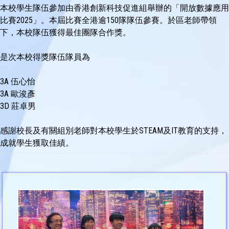
本校學生隊伍參加由香港創新科技促進組舉辦的「開放數據應用
比賽2025」。本屆比賽全港逾150隊隊伍參賽。於區老師帶領
下，本校隊伍獲得最佳團隊合作獎。
是次本校得獎隊伍隊員為
3A
伍心怡
3A
歐浚彥
3D
莊卓男
感謝校長及有關組別老師對本校學生於STEAM及IT教育的支持，
成就學生獲取佳績。