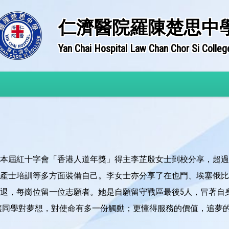
仁濟醫院羅陳楚思中
Yan Chai Hospital Law Chan Chor Si Colleg
本屆紅十字會「香港人道年獎」得主李芷殷女士到校分享，超過
產士培訓等多方面裝備自己。李女士亦分享了在也門、埃塞俄比
退，每崗位留一位志願者。她是自願留守戰區最後5人，冒著自
讓同學對夢想，對使命有多一份觸動；更懂得服務的價值，追夢