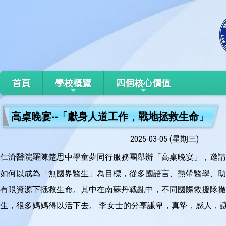
首頁
學校概覽
四個核心價值
高桌晚宴--「獻身人道工作，戰地拯救生命」
2025-03-05 (星期三)
仁濟醫院羅陳楚思中學童夢同行服務團舉辦「高桌晚宴」，邀請
如何以成為「無國界醫生」為目標，從多國語言、熱帶醫學、助
有限資源下拯救生命。其中在南蘇丹戰亂中，不同國際救援隊撤
生，很多媽媽得以活下去。 李女士的分享謙卑，真摯，感人，