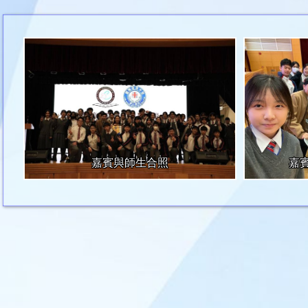
嘉賓與師生合照
嘉