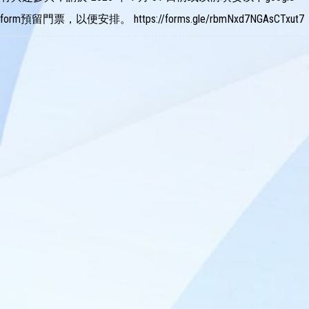
form預留門票，以便安排。 https://forms.gle/rbmNxd7NGAsCTxut7