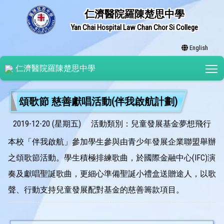
仁濟醫院羅陳楚思中學
Yan Chai Hospital Law Chan Chor Si College
English
T
仁濟醫院羅陳楚思中學
頌歌節 慈善獻唱活動(伴我啟航計劃)
2019-12-20 (星期五)
活動類別：兒童發展基金夢想飛行
本校「伴我啟航」參加學生參與由青少年發展企業聯盟舉辦
之頌歌節活動。學生積極排練歌曲，於國際金融中心(IFC)演
奏及獻唱聖誕歌曲，更細心準備聖誕小禮盒送贈途人，以歌
聲、行動支持兒童發展配對基金的慈善籌款項目。