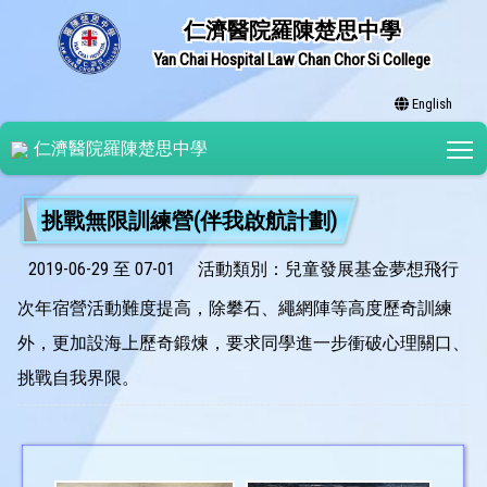
仁濟醫院羅陳楚思中學
Yan Chai Hospital Law Chan Chor Si College
English
T
仁濟醫院羅陳楚思中學
挑戰無限訓練營(伴我啟航計劃)
2019-06-29 至 07-01
活動類別：兒童發展基金夢想飛行
次年宿營活動難度提高，除攀石、繩網陣等高度歷奇訓練
外，更加設海上歷奇鍛煉，要求同學進一步衝破心理關口、
挑戰自我界限。