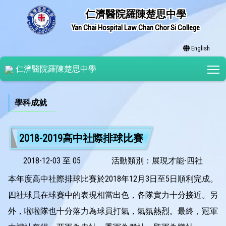
仁濟醫院羅陳楚思中學
Yan Chai Hospital Law Chan Chor Si College
English
T
仁濟醫院羅陳楚思中學
學科成就
2018-2019高中社際排球比賽
2018-12-03 至 05
活動類別：展現才能-四社
本年度高中社際排球比賽於2018年12月3日至5日順利完成。
四社球員在球賽中的表現相當出色，各隊實力十分接近。另
外，啦啦隊也十分落力為球員打氣，氣氛熱烈。最終，冠軍