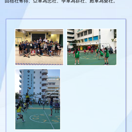
由禮社奪得、亞軍為忠社、季軍為群社、殿軍為樂社。