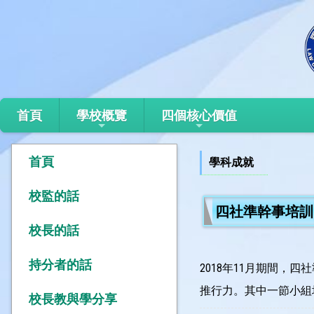
首頁
學校概覽
四個核心價值
首頁
學科成就
校監的話
四社準幹事培訓
校長的話
持分者的話
2018年11月期間
推行力。其中一節小組
校長教與學分享