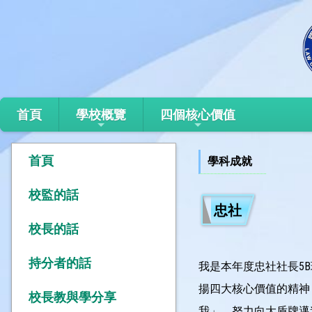
首頁
學校概覽
四個核心價值
首頁
學科成就
校監的話
忠社
校長的話
持分者的話
我是本年度忠社社長5
揚四大核心價值的精神
校長教與學分享
我」，努力向大盾牌邁