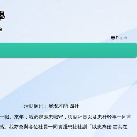
學
e
English
活動類別：展現才能-四社
長一職。來年，我必定盡忠職守，與副社長以及忠社幹事一同宣
感。我亦會與各位社員一同實踐忠社社訓「以忠為始 盡其在