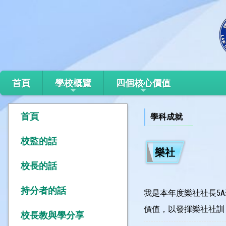
首頁
學校概覽
四個核心價值
首頁
學科成就
校監的話
樂社
校長的話
持分者的話
我是本年度樂社社長5
價值，以發揮樂社社訓
校長教與學分享