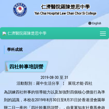
仁濟醫院羅陳楚思中學
Yan Chai Hospital Law Chan Chor Si College
English
T
仁濟醫院羅陳楚思中學
學科成就
四社幹事培訓營
2019-08-30 至 31
活動類別：羅中生活分享
¦
展現才能-四社
為訓練四社幹事的領導能力以及加強對四個核心價值行為準
則的認識，本校在2019年8月30日至8月31日於香港浸會園舉
辦二日一夜的「四社幹事培訓營」，由童軍知友社賽馬會啟