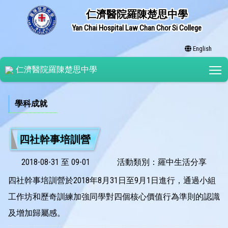
仁濟醫院羅陳楚思中學
Yan Chai Hospital Law Chan Chor Si College
English
T
仁濟醫院羅陳楚思中學
學科成就
四社幹事培訓營
2018-08-31 至 09-01
活動類別：羅中生活分享
四社幹事培訓營於2018年8月31日至9月1日進行，通過小組
工作坊和歷奇訓練加強同學對四個核心價值行為準則的認識
及增加歸屬感。