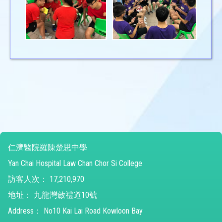
仁濟醫院羅陳楚思中學
Yan Chai Hospital Law Chan Chor Si College
訪客人次：
17,210,970
地址：
九龍灣啟禮道10號
Address：
No10 Kai Lai Road Kowloon Bay