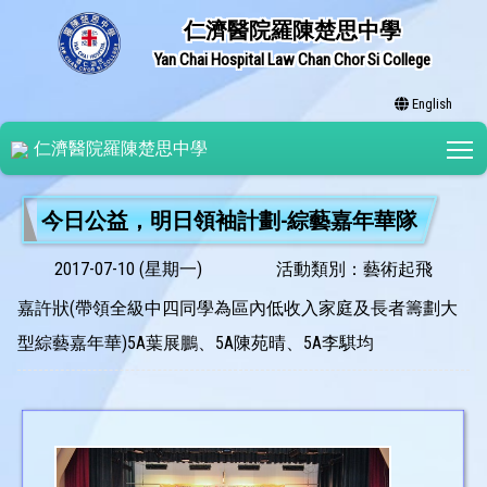
仁濟醫院羅陳楚思中學
Yan Chai Hospital Law Chan Chor Si College
English
T
仁濟醫院羅陳楚思中學
今日公益，明日領袖計劃-綜藝嘉年華隊
2017-07-10 (星期一)
活動類別：藝術起飛
嘉許狀(帶領全級中四同學為區內低收入家庭及長者籌劃大
型綜藝嘉年華)5A葉展鵬、5A陳苑晴、5A李騏均