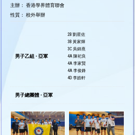
主辦： 香港學界體育聯會
性質： 校外舉辦
2B 劉星佐
3B 黃家輝
3C 吳錦熹
男子乙組 - 亞軍
4A 陳祀良
4A 李家賢
4A 李俊鋒
4D 李皓軒
男子總團體 - 亞軍