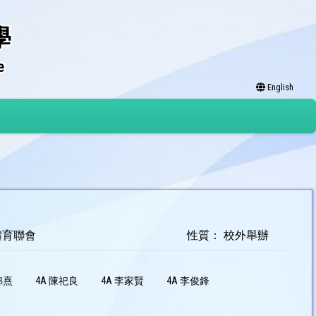
學
e
English
體育聯會
性質： 校外舉辦
錦熹
4A 陳祀良
4A 李家賢
4A 李俊鋒