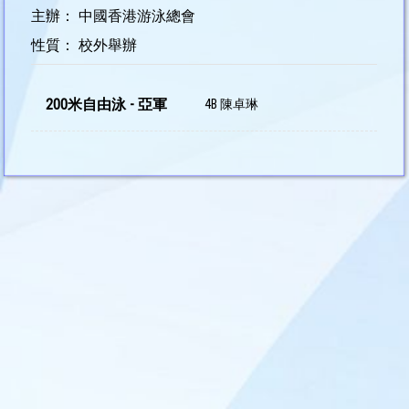
主辦： 中國香港游泳總會
性質： 校外舉辦
200米自由泳 - 亞軍
4B 陳卓琳