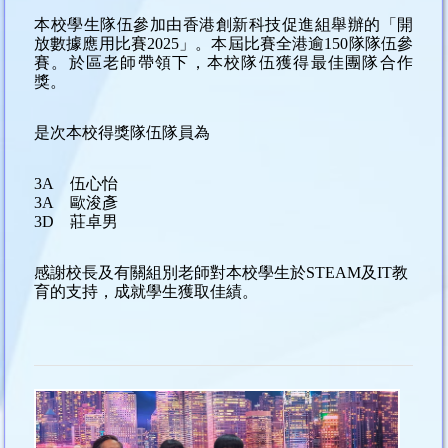
本校學生隊伍參加由香港創新科技促進組舉辦的「開
放數據應用比賽2025」。本屆比賽全港逾150隊隊伍參
賽。於區老師帶領下，本校隊伍獲得最佳團隊合作
獎。
是次本校得獎隊伍隊員為
3A
伍心怡
3A
歐浚彥
3D
莊卓男
感謝校長及有關組別老師對本校學生於STEAM及IT教
育的支持，成就學生獲取佳績。