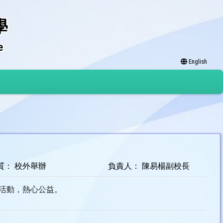
學
e
English
質： 校外舉辦
負責人： 陳易楊副校長
校活動，熱心公益。