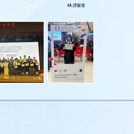
4A 譚樂童