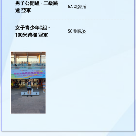
男子公開組 - 三級跳
5A 歐家滔
遠 亞軍
女子青少年C組 -
5C 劉佩姿
100米跨欄 冠軍