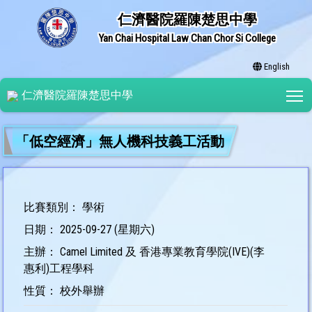
仁濟醫院羅陳楚思中學
Yan Chai Hospital Law Chan Chor Si College
English
T
仁濟醫院羅陳楚思中學
「低空經濟」無人機科技義工活動
比賽類別： 學術
日期： 2025-09-27 (星期六)
主辦： Camel Limited 及 香港專業教育學院(IVE)(李
惠利)工程學科
性質： 校外舉辦