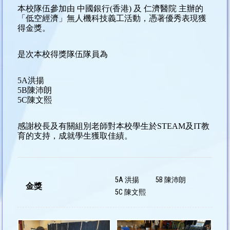
本校隊伍參加由 中國銀行(香港) 及 仁濟醫院 主辦的
「低空經濟」無人機科技義工活動，憑著優秀表現獲
得金獎。
是次本校得獎隊伍隊員為
5A洪揚
5B陳沛朗
5C陳文熙
感謝校長及有關組別老師對本校學生於STEAM及IT教
育的支持，成就學生獲取佳績。
5A 洪揚
5B 陳沛朗
金獎
5C 陳文熙