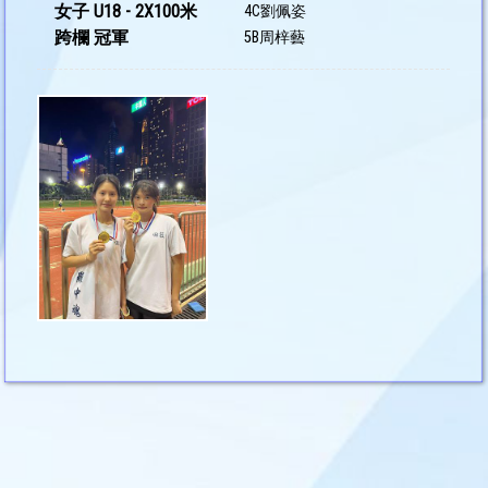
女子 U18 - 2X100米
4C劉佩姿
跨欄 冠軍
5B周梓藝