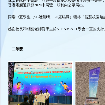
隊參賽隊伍中晉級，並與一眾傳統名校隊伍在決賽中競爭，最終在教
香港電腦通訊節2024中展覽，順利向公眾展出。
同場中五學生（5B姚凱晴、5D羅暘澤）獲得「智慧校園培
感謝校長和相關老師對學生於STEAM & IT學會一直的支持
二等獎