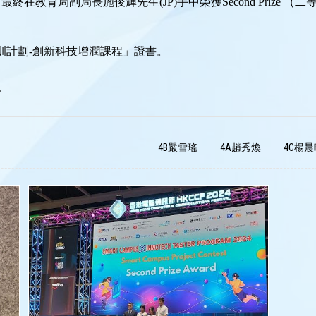
育局副局長施俊輝先生(JP)手中榮獲Second Prize （
訓計劃-創新科技增潤課程」證書。
。
4B嚴雪瑤
4A趙秀煥
4C楊晨