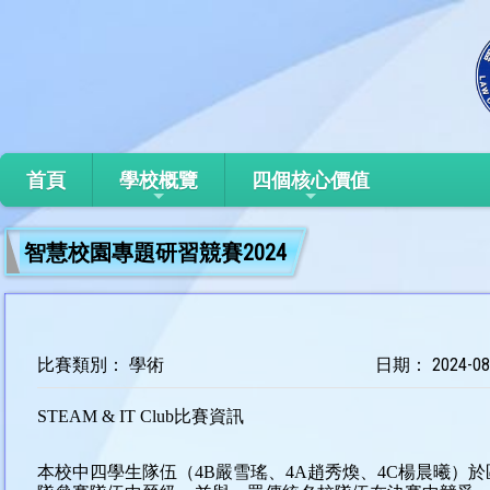
首頁
學校概覽
四個核心價值
智慧校園專題研習競賽2024
比賽類別： 學術
日期： 2024-08
STEAM & IT Club比賽資訊
本校中四學生隊伍（4B嚴雪瑤、4A趙秀煥、4C楊晨曦）於