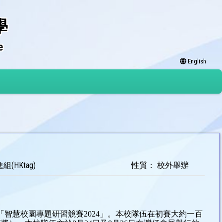
學
e
English
HKtag)
性質： 校外舉辦
的「智慧校園專題研習競賽2024」。本校隊伍在初賽大約一百