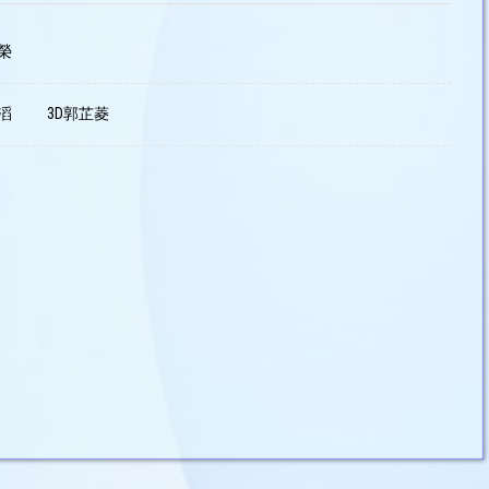
榮
滔
3D郭芷菱