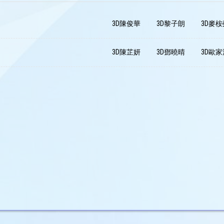
3D陳俊華
3D黎子朗
3D麥桉
3D陳芷妍
3D鄧曉晴
3D歐家