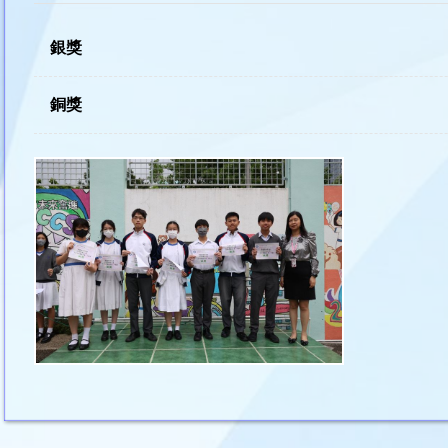
銀獎
銅獎