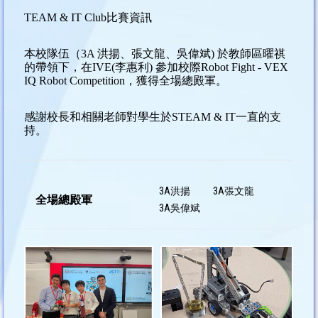
TEAM & IT Club比賽資訊
本校隊伍（3A 洪揚、張文龍、吳偉斌) 於教師區曜祺
的帶領下，在IVE(李惠利) 參加校際Robot Fight - VEX
IQ Robot Competition，獲得全場總殿軍。
感謝校長和相關老師對學生於STEAM & IT一直的支
持。
3A洪揚
3A張文龍
全場總殿軍
3A吳偉斌