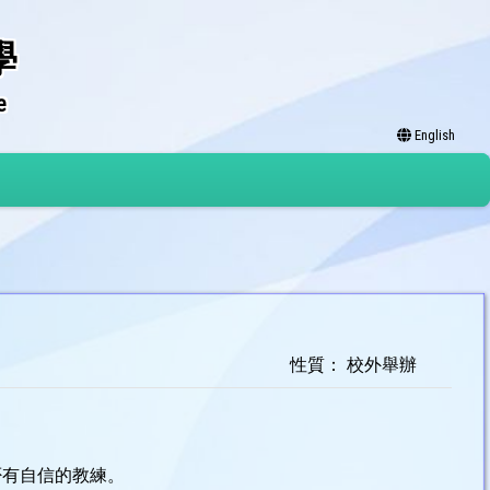
學
e
English
性質： 校外舉辦
否有自信的教練。