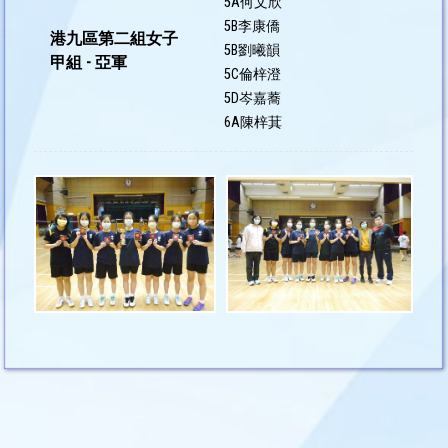
5A何文欣
5B李康僑
港九區第二組女子
5B劉曦韻
甲組 - 亞軍
5C倫梓澄
5D岑嘉蕎
6A陳梓萁