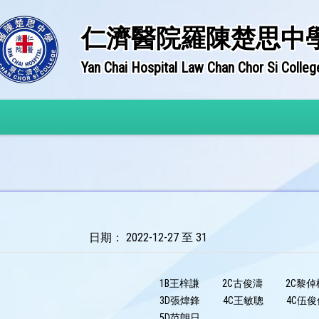
仁濟醫院羅陳楚思中
Yan Chai Hospital Law Chan Chor Si Colleg
日期： 2022-12-27 至 31
1B王梓謙
2C古俊濤
2C黎倬
3D張煒鋒
4C王敏聰
4C伍俊
5D范朗日