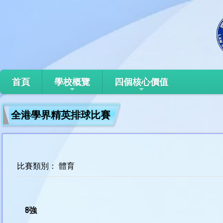
首頁
學校概覽
四個核心價值
全港學界精英排球比賽
比賽類別： 體育
8強