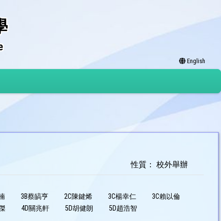
學
e
English
性質： 校外舉辦
楠
3B蔡皜亨
2C陳鍵烯
3C楊幸仁
3C賴以倫
傑
4D關兆軒
5D胡健朗
5D趙浩智