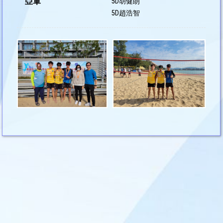
亞軍
5D胡健朗
5D趙浩智