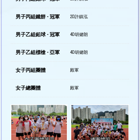
男子丙組鐵餅 - 冠軍
2D許鎮泓
男子乙組鉛球 - 冠軍
4D胡健朗
男子乙組標槍 - 亞軍
4D胡健朗
女子丙組團體
殿軍
女子總團體
殿軍
女子團體第四
總團體照