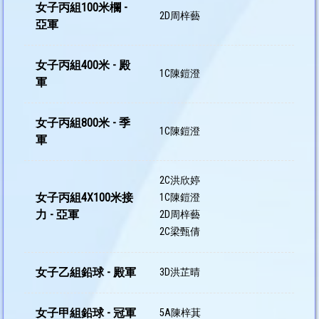
女子丙組100米欄 -
2D周梓藝
亞軍
女子丙組400米 - 殿
1C陳鎧澄
軍
女子丙組800米 - 季
1C陳鎧澄
軍
2C洪欣婷
女子丙組4X100米接
1C陳鎧澄
力 - 亞軍
2D周梓藝
2C梁甄倩
女子乙組鉛球 - 殿軍
3D洪芷晴
女子甲組鉛球 - 冠軍
5A陳梓萁