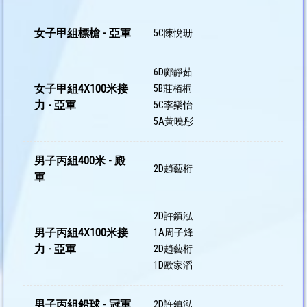
女子甲組標槍 - 亞軍
5C陳悅珊
6D鄺靜茹
女子甲組4X100米接
5B莊栢桐
力 - 亞軍
5C李樂怡
5A黃曉彤
男子丙組400米 - 殿
2D趙藝桁
軍
2D許鎮泓
男子丙組4X100米接
1A周子烽
力 - 亞軍
2D趙藝桁
1D歐家滔
男子丙組鉛球 - 冠軍
2D許鎮泓