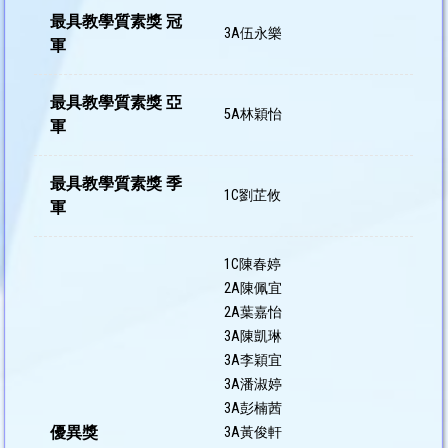
最具教學質素獎 冠
3A伍永樂
軍
最具教學質素獎 亞
5A林穎怡
軍
最具教學質素獎 季
1C劉芷攸
軍
1C陳春婷
2A陳佩宜
2A葉嘉怡
3A陳凱琳
3A李穎宜
3A潘淑婷
3A彭楠茜
優異獎
3A黃俊軒