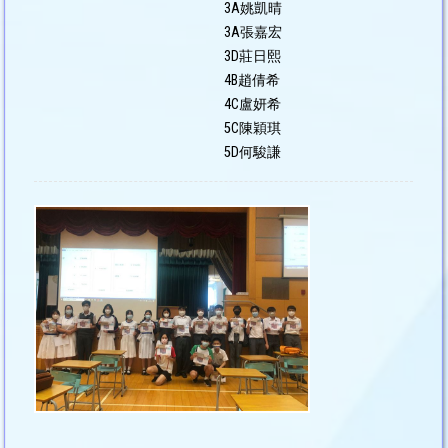
3A姚凱晴
3A張嘉宏
3D莊日熙
4B趙倩希
4C盧妍希
5C陳穎琪
5D何駿謙