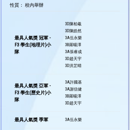
性質： 校內舉辦
3D陳柏羲
3D陳皓然
最具人氣獎 冠軍 -
3A伍永樂
F3 學生(地理片)小
3B羅暘澤
隊
3A張睿成
3D趙天宇
3D洪芷晴
3A許國基
最具人氣獎 亞軍 -
3A謝信健
F3 學生(歷史片)小
3B羅暘澤
隊
3D趙天宇
最具人氣獎 季軍
3A伍永樂