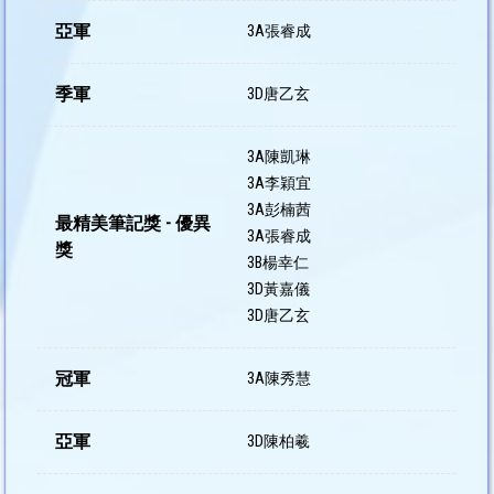
亞軍
3A張睿成
季軍
3D唐乙玄
3A陳凱琳
3A李穎宜
3A彭楠茜
最精美筆記獎 - 優異
3A張睿成
獎
3B楊幸仁
3D黃嘉儀
3D唐乙玄
冠軍
3A陳秀慧
亞軍
3D陳柏羲