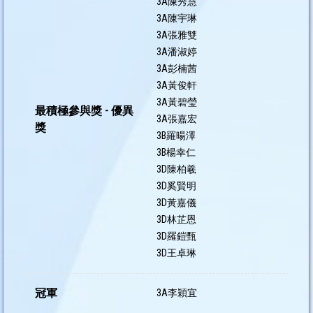
3A陳秀慧
3A陳宇琳
3A張雅雙
3A潘淑婷
3A彭楠茜
3A黃俊軒
3A黃碧瑩
最積極參與獎 - 優異
3A張嘉宏
獎
3B羅暘澤
3B楊幸仁
3D陳柏羲
3D奚賢明
3D黃嘉儀
3D林芷恩
3D羅鎧甄
3D王卓琳
冠軍
3A李穎宜