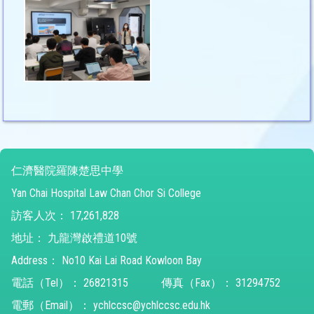
仁濟醫院羅陳楚思中學
Yan Chai Hospital Law Chan Chor Si College
訪客人次：
17,261,828
地址：
九龍灣啟禮道10號
Address：
No10 Kai Lai Road Kowloon Bay
電話（Tel）：
26821315
傳真（Fax）：
31294752
電郵（Email）：
ychlccsc@ychlccsc.edu.hk