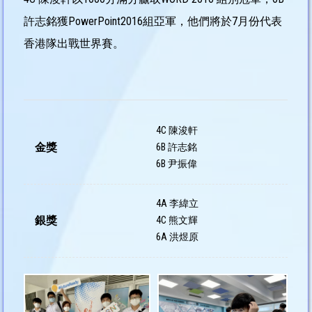
許志銘獲PowerPoint2016組亞軍，他們將於7月份代表
香港隊出戰世界賽。
4C 陳浚軒
金獎
6B 許志銘
6B 尹振偉
4A 李緯立
銀獎
4C 熊文輝
6A 洪煜原