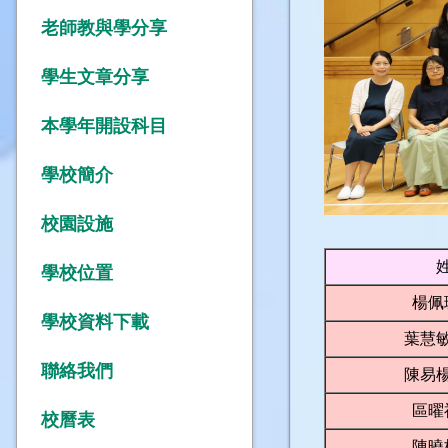
老師教與學分享
學生文章分享
本學年開設科目
學校簡介
校園設施
學校位置
楊佩
學校資料下載
葉慧
聯絡我們
陳易
區曜
校曆表
陳曉