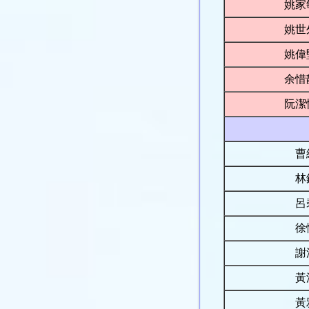
姚家
姚世
姚偉
余惜
阮潔
曹
林
呂
徐
謝
黃
黃