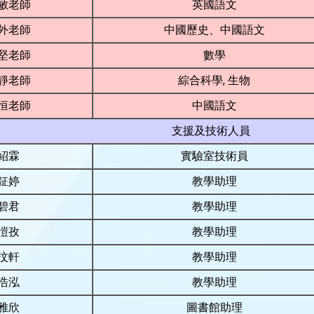
敏老師
英國語文
外老師
中國歷史、中國語文
堅老師
數學
靜老師
綜合科學, 生物
恒老師
中國語文
支援及技術人員
紹霖
實驗室技術員
鉦婷
教學助理
碧君
教學助理
愷孜
教學助理
汶軒
教學助理
浩泓
教學助理
雅欣
圖書館助理