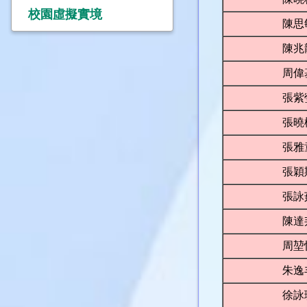
校園虛擬實境
陳思
陳兆
周偉
張紫
張曉
張雅
張穎
張詠
陳達
周堃
朱逸
徐詠