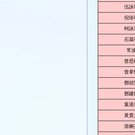
伍詠
倪珍
柯詠
石藹
常
曾思
曾韋
鄧頌
鄧建
葉湛
黃貴
游婉