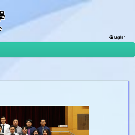
學
e
English