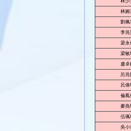
林少
林婉
劉佩
李兆
梁永
梁敏
盧卓
呂兆
呂偉
倫鳳
麥燕
伍珮
吳小