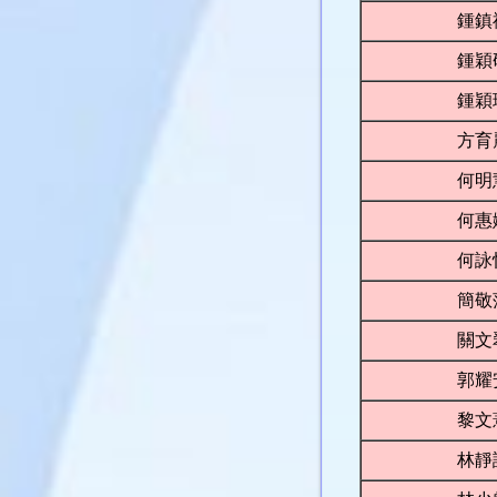
鍾鎮
鍾穎
鍾穎
方育
何明
何惠
何詠
簡敬
關文
郭耀
黎文
林靜