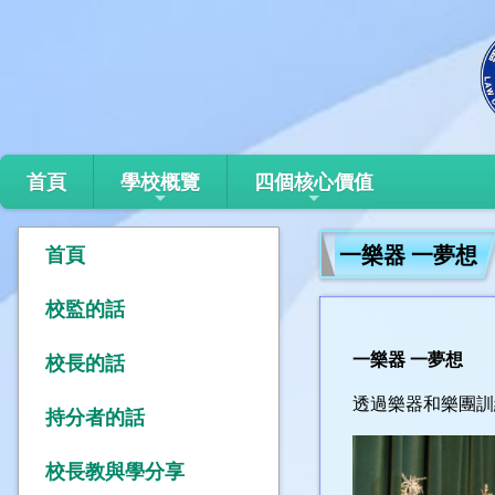
首頁
學校概覽
四個核心價值
一樂器 一夢想
首頁
校監的話
一樂器 一夢想
校長的話
透過樂器和樂團訓
持分者的話
校長教與學分享