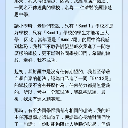
那天，我哭得很淒涼。因為，我經電腦抽籤進了
一間名不傳經典的學校，名為──仁濟醫院羅陳楚
思中學。
讀小學時，老師們都說，只有「Band 1」學校才是
好學校、只有「Band 1」學校的學生才能考上大
學……因此，當年還是「Band 2尾」的羅中讓我感
到羞恥，我甚至不敢告訴親朋戚友我進了一間怎
麼樣的學校，更不斷到各間學校叩門，希望能轉
校。幸好，我不成功。
起初，我對羅中是沒有任何期望的。我甚至帶著
自暴自棄的想法，認為自己進了一間「Band 2尾」
的學校便不會有甚麼作為，任何努力都是無意義
的。所以，考中一分班試時，我亂答試題。最
後，我未有進入精英班。
那時，有不少同學跟我都有相同的想法，我的班
主任郭思穎老師知道了，便語重心長地對我們說
了一句話：「你唔能夠阻止人地睇你唔起，但係