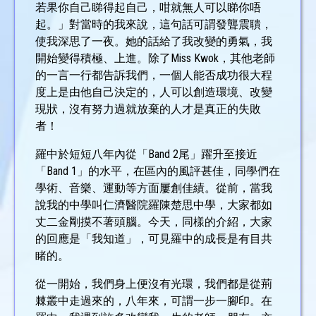
若果你自己睇得起自己，咁就無人可以睇你唔
起。」對當時的我來說，這句話可謂發聾震聵，
使我深思了一夜。她的話給了我改變的勇氣，我
開始變得積極、上進。除了Miss Kwok，其他老師
的一言一行都告訴我們，一個人能否成功很大程
度上是由他自己決定的，人可以創造環境、改變
現狀，沒有努力過就放棄的人才是真正的失敗
者！
羅中於短短八年內從「Band 2尾」躍升至接近
「Band 1」的水平，在區內的風評甚佳，同學們在
學術、音樂、運動等方面屢創佳績。從前，當我
說我的中學叫仁濟醫院羅陳楚思中學，大家都如
丈二金剛摸不著頭腦。今天，同樣的介紹，大家
的回應是「我知道」，可見羅中的成長是有目共
睹的。
從一開始，我們身上便沒有光環，我們都是從荊
棘叢中走過來的，八年來，可謂一步一腳印。在