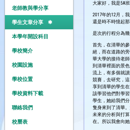
大家好，我是5A
老師教與學分享
2017年的12
還是時不時憶起那
學生文章分享
是次的行程分為幾
本學年開設科目
首先，在清華的參
學校簡介
絕，而在道路的旁
華大學的接待老師
校園設施
到清華裡面的景色
流上，有多個就讀
學校位置
競賽，去研究，這
享到清華的學生在
學校資料下載
該學習他們對學習
學生，她給我們分
聯絡我們
隻身來到了清華。
未來的分析與打算
校曆表
在。所以我會向她