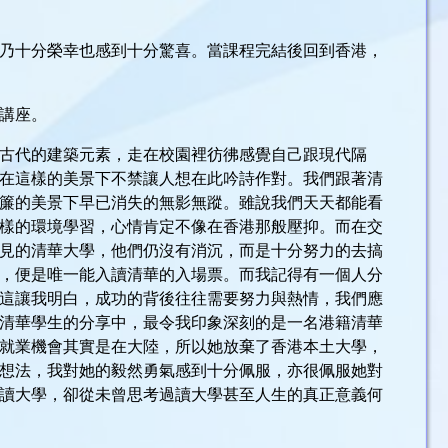
，實乃十分榮幸也感到十分驚喜。當課程完結後回到香港，
講座。
古代的建築元素，走在校園裡彷彿感覺自己跟現代隔
在這樣的美景下不禁讓人想在此吟詩作對。我們跟著清
簾的美景下早已消失的無影無蹤。雖說我們天天都能看
樣的環境學習，心情肯定不像在香港那般壓抑。而在交
見的清華大學，他們仍沒有消沉，而是十分努力的去搞
，便是唯一能入讀清華的入場票。而我記得有一個人分
這讓我明白，成功的背後往往需要努力與熱情，我們應
清華學生的分享中，最令我印象深刻的是一名港籍清華
就業機會其實是在大陸，所以她放棄了香港本土大學，
想法，我對她的毅然勇氣感到十分佩服，亦很佩服她對
讀大學，卻從未曾思考過讀大學甚至人生的真正意義何