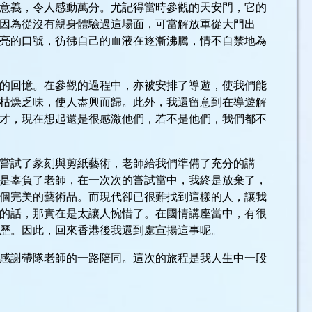
意義，令人感動萬分。尤記得當時參觀的天安門，它的
因為從沒有親身體驗過這場面，可當解放軍從大門出
亮的口號，彷彿自己的血液在逐漸沸騰，情不自禁地為
的回憶。在參觀的過程中，亦被安排了導遊，使我們能
枯燥乏味，使人盡興而歸。此外，我還留意到在導遊解
才，現在想起還是很感激他們，若不是他們，我們都不
嘗試了彖刻與剪紙藝術，老師給我們準備了充分的講
是辜負了老師，在一次次的嘗試當中，我終是放棄了，
個完美的藝術品。而現代卻已很難找到這樣的人，讓我
的話，那實在是太讓人惋惜了。在國情講座當中，有很
歷。因此，回來香港後我還到處宣揚這事呢。
感謝帶隊老師的一路陪同。這次的旅程是我人生中一段