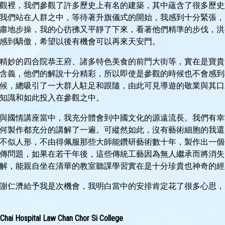
觀裡，我們參觀了許多歷史上有名的建築，其中蘊含了很多歷史
我們站在人群之中，等待著升旗儀式的開始，我感到十分緊張，
肅地步操，我的心彷彿又平靜了下來，看著他們精準的步伐，洪
感到驕傲，希望以後有機會可以再來天安門。
精妙的四合院恭王府、諸多特色美食的前門大街等，實在是寶貴
含義，他們的解說十分精彩，所以即使是參觀的時候也不會感到
候，總吸引了一大群人駐足和跟隨，由此可見導遊的敬業與其口
知識和如此投入在參觀之中。
與國情講座當中，我充分體會到中國文化的源遠流長。我們有幸
何製作都充分的講解了一遍。可縱然如此，沒有藝術細胞的我還
不似人形，不由得佩服那些大師能鑽研藝術數十年，製作出一個
傳問題，如果在若干年後，這些傳統工藝因為無人繼承而將消失
解，能親自坐在清華的教室聽課學習實在是十分珍貴也神奇的經
謝仁濟給予我是次機會，我明白當中的安排肯定花了很多心思，
Hospital Law Chan Chor Si College