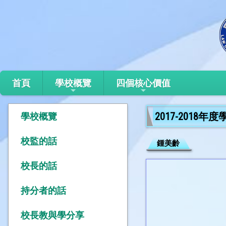
首頁
學校概覽
四個核心價值
2017-2018
學校概覽
校監的話
鍾美齡
校長的話
持分者的話
校長教與學分享