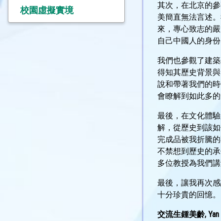
其次，在北京的參
校園虛擬實境
美簡直無法言述。
來，專心致志的嚴
自己中國人的身份
我們也參觀了建築
得知其歷史背景與
說和帶著我們的時
會瞭解到如此多的
最後，在文化體驗
解，從歷史到該如
完成品被我折騰的
不禁想到歷史的承
多位教授為我們講
最後，讓我再次感
十分珍貴的回憶。
交流生鍾美齡, Yan Chai 