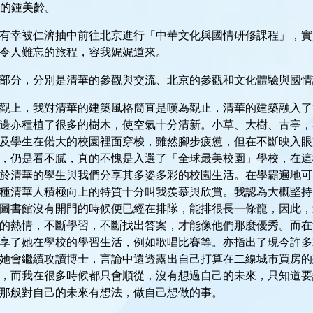
班的鍾美齡。
月，我有幸被仁濟抽中前往北京進行「中華文化與國情研修課程」
令人難忘的旅程，容我娓娓道來。
部分，分別是清華的參觀與交流、北京的參觀和文化體驗與國情
觀上，我對清華的建築風格簡直是嘆為觀止，清華的建築融入了
邊亦種植了很多的樹木，使空氣十分清新。小草、大樹、古亭，
及學生在偌大的校園裡面穿梭，雖然腳步疲憊，但在不斷映入眼
，仍是看不膩，真的不愧是入選了「全球最美校園」學校，在這
於清華的學生與我們分享其多姿多彩的校園生活。在學霸遍地可
種清華人積極向上的特質十分叫我羨慕與欣賞。我認為大概堅持
圖書館沒有開門的時候便已經在排隊，能排很長一條龍，因此，
的熱情，不斷學習，不斷找出答案，才能像他們那麼優秀。而在
享了她在學校的學習生活，例如歌唱比賽等。亦指出了現今許多
她會繼續攻讀博士，言論中還透露出自己打算在二線城市買房的
，而我在很多時候都只會順從，沒有想過自己的未來，只知道要
那般對自己的未來有想法，做自己想做的事。